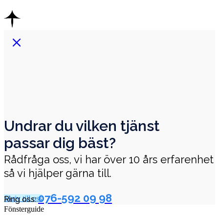
Undrar du vilken tjänst
passar dig bäst?
Rådfråga oss, vi har över 10 års erfarenhet
så vi hjälper gärna till.
076-592 09 98
Skriv till oss
Ring oss:
Fönsterguide