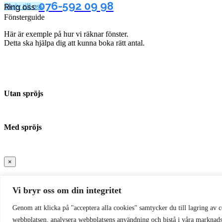
076-592 09 98
Skriv till oss
Ring oss:
Fönsterguide
Här är exemple på hur vi räknar fönster.
Detta ska hjälpa dig att kunna boka rätt antal.
Utan spröjs
Med spröjs
×
Vi bryr oss om din integritet
Genom att klicka på "acceptera alla cookies" samtycker du till lagring av c
webbplatsen, analysera webbplatsens användning och bistå i våra marknadsf