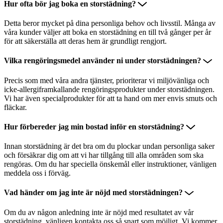
Hur ofta bör jag boka en storstädning?
Detta beror mycket på dina personliga behov och livsstil. Många av
våra kunder väljer att boka en storstädning en till två gånger per år
för att säkerställa att deras hem är grundligt rengjort.
Vilka rengöringsmedel använder ni under storstädningen?
Precis som med våra andra tjänster, prioriterar vi miljövänliga och
icke-allergiframkallande rengöringsprodukter under storstädningen.
Vi har även specialprodukter för att ta hand om mer envis smuts och
fläckar.
Hur förbereder jag min bostad inför en storstädning?
Innan storstädning är det bra om du plockar undan personliga saker
och försäkrar dig om att vi har tillgång till alla områden som ska
rengöras. Om du har speciella önskemål eller instruktioner, vänligen
meddela oss i förväg.
Vad händer om jag inte är nöjd med storstädningen?
Om du av någon anledning inte är nöjd med resultatet av vår
storstädning, vänligen kontakta oss så snart som möjligt. Vi kommer