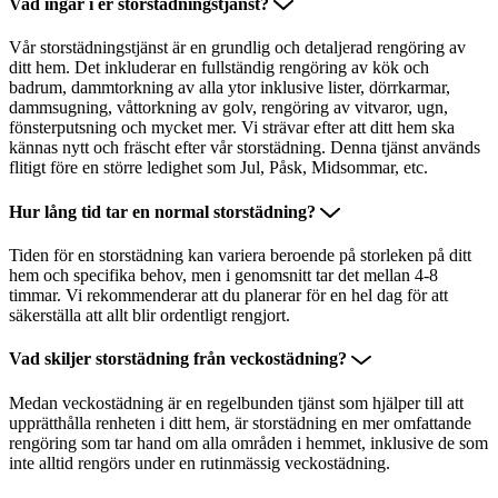
Vad ingår i er storstädningstjänst?
Vår storstädningstjänst är en grundlig och detaljerad rengöring av
ditt hem. Det inkluderar en fullständig rengöring av kök och
badrum, dammtorkning av alla ytor inklusive lister, dörrkarmar,
dammsugning, våttorkning av golv, rengöring av vitvaror, ugn,
fönsterputsning och mycket mer. Vi strävar efter att ditt hem ska
kännas nytt och fräscht efter vår storstädning. Denna tjänst används
flitigt före en större ledighet som Jul, Påsk, Midsommar, etc.
Hur lång tid tar en normal storstädning?
Tiden för en storstädning kan variera beroende på storleken på ditt
hem och specifika behov, men i genomsnitt tar det mellan 4-8
timmar. Vi rekommenderar att du planerar för en hel dag för att
säkerställa att allt blir ordentligt rengjort.
Vad skiljer storstädning från veckostädning?
Medan veckostädning är en regelbunden tjänst som hjälper till att
upprätthålla renheten i ditt hem, är storstädning en mer omfattande
rengöring som tar hand om alla områden i hemmet, inklusive de som
inte alltid rengörs under en rutinmässig veckostädning.