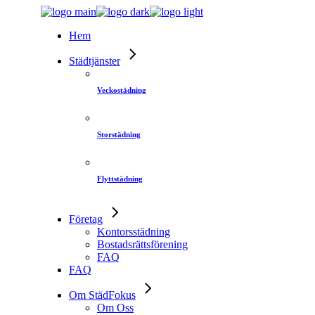
Skip
to
Hem
the
content
Städtjänster
Veckostädning
Storstädning
Flyttstädning
Företag
Kontorsstädning
Bostadsrättsförening
FAQ
FAQ
Om StädFokus
Om Oss